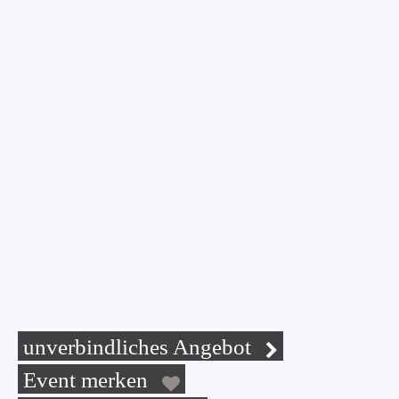
Eine Musikbox mal ganz anders. Per
Knopfdruck öffnet sich die Box und das
gewünschte Lied wird live vorgetragen. Egal
ob griechischer Wein, Spagetti Carbonara
oder zwei Apfelsinen im Haar – ihre Kunden
werden von den kulinarischen Songs auf
Aktionen aufmerksam gemacht oder
entsprechend dem Lied verköstigt. Die
Gestaltung der Box kann dem Anlass
entsprechend gestaltet werden.
Vorbestellungen werden gerne
entgegengenommen.
unverbindliches Angebot
Event merken