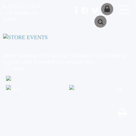
040/3572 58-0
wir beraten sie
gerne!
anmelden
/
registrieren
Start
>
Opening / Re-Opening
>
Jubiläum
>
Verköstigung
>
Eigenmarken Promotion
>
Living Juke Box
< zurück
Living Juke Box
Box auf - Musik an