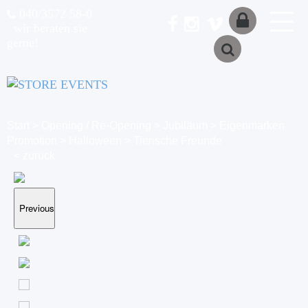
040/3572 58-0
wir beraten sie
gerne!
anmelden
/
registrieren
Start
>
Opening / Re-Opening
>
Jubiläum
>
Eigenmarken
Promotion
>
Halloween
>
Tierische Freunde
< zurück
Previous