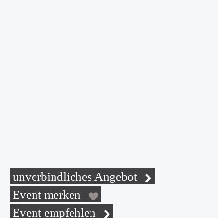
„Zaubern mit Luftballons“, Clown im Frack für
Kinder und Erwachsene
Salvatore überrascht Ihre Kunden mit
interaktiven Spaßaktionen und verteilt
schwebende Tierballons mit Ihrem Marktlogo.
So werden die Ballons zu einem geliebten
„Haustier“ das monatelang ein Lächeln auf die
Gesichter ihrer Kunden zaubert und an ihren
Markt erinnert.
Mehr Informationen über Einsatzdauer,
Platzbedarf, Handling und Preise senden wir
Ihnen gerne auf Anfrage zu.
unverbindliches Angebot
Event merken
Event empfehlen